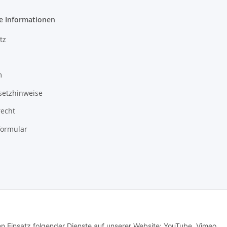
e Informationen
tz
m
setzhinweise
recht
formular
den Einsatz folgender Dienste auf unserer Website: YouTube, Vimeo,