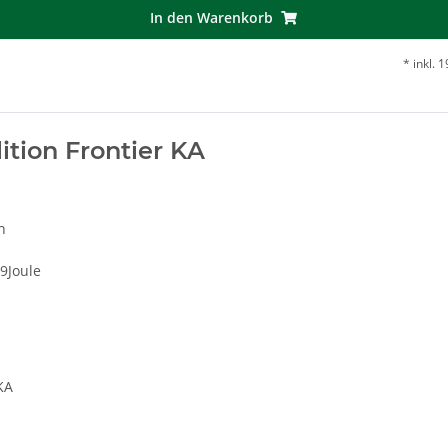
In den Warenkorb
*
inkl. 
tion Frontier KA
h
59Joule
KA