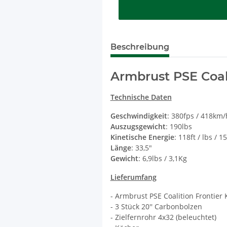
Beschreibung
Armbrust PSE Coali
Technische Daten
Geschwindigkeit
: 380fps / 418km/
Auszugsgewicht
: 190lbs
Kinetische Energie
: 118ft / lbs / 1
Länge
: 33,5"
Gewicht
: 6,9lbs / 3,1Kg
Lieferumfang
- Armbrust PSE Coalition Frontier 
- 3 Stück 20'' Carbonbolzen
- Zielfernrohr 4x32 (beleuchtet)