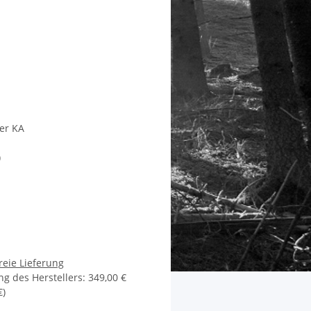
ier KA
)
reie Lieferung
g des Herstellers
:
349,00 €
€
)