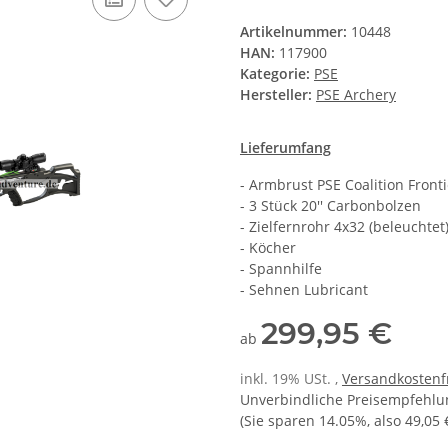
Artikelnummer:
10448
HAN:
117900
Kategorie:
PSE
Hersteller:
PSE Archery
Lieferumfang
- Armbrust PSE Coalition Front
- 3 Stück 20'' Carbonbolzen
- Zielfernrohr 4x32 (beleuchtet
- Köcher
- Spannhilfe
- Sehnen Lubricant
299,95 €
ab
inkl. 19% USt. ,
Versandkostenf
Unverbindliche Preisempfehlun
(Sie sparen
14.05%
, also
49,05 