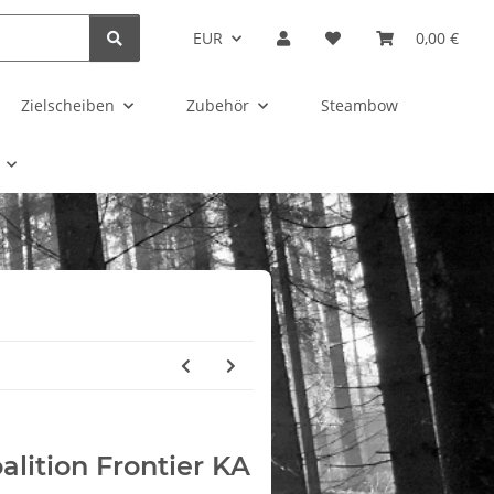
EUR
0,00 €
Zielscheiben
Zubehör
Steambow
lition Frontier KA