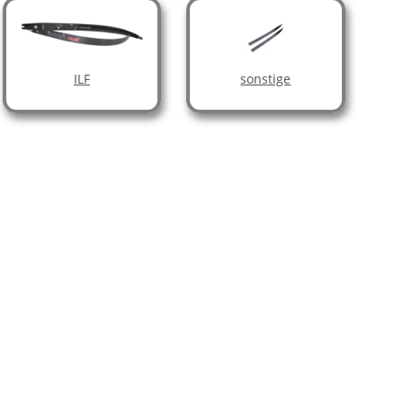
ILF
sonstige