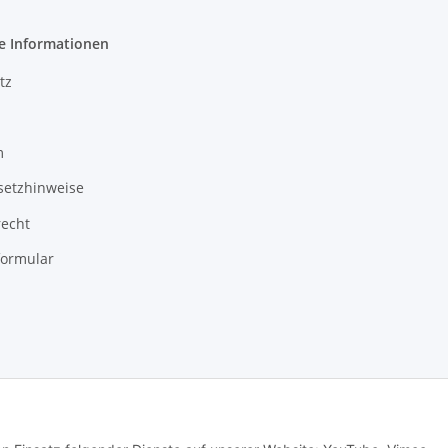
e Informationen
tz
m
setzhinweise
recht
formular