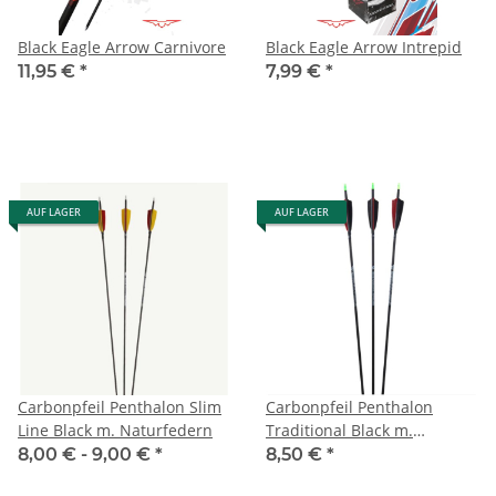
Black Eagle Arrow Carnivore
Black Eagle Arrow Intrepid
11,95 €
*
7,99 €
*
AUF LAGER
AUF LAGER
Carbonpfeil Penthalon Slim
Carbonpfeil Penthalon
Line Black m. Naturfedern
Traditional Black m.
Naturfedern
8,00 € -
9,00 €
*
8,50 €
*