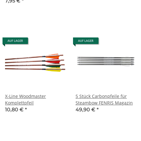
7,95 €
*
AUF LAGER
AUF LAGER
X-Line Woodmaster
5 Stück Carbonpfeile für
Komplettpfeil
Steambow FENRIS Magazin
10,80 €
*
49,90 €
*