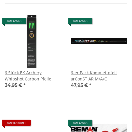
AUF LAGER
AUF LAGER
6 Stück EK Archery
6-er Pack Komplettpfeil
Whipshot Carbon Pfeile
arConST AR M/A/C
34,95 €
*
47,95 €
*
AUSVERKAUFT
AUF LAGER