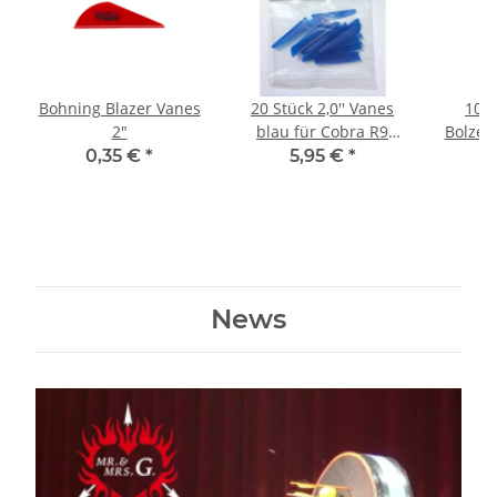
Bohning Blazer Vanes
20 Stück 2,0'' Vanes
10 
2"
blau für Cobra R9
Bolzen
Adder Bolzen
0,35 €
*
5,95 €
*
2
News