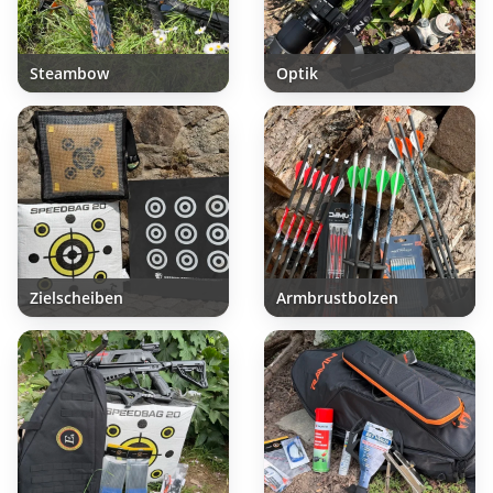
Steambow
Optik
Zielscheiben
Armbrustbolzen