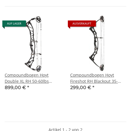
AUF LAGER
AUSVERKAUFT
Compoundbogen Hoyt
Compoundbogen Hoyt
Double XL RH 50-60lbs
Fireshot RH Blackout 35-
Matte Silver
45lbs
899,00 €
*
299,00 €
*
Artikel 1 - 2 von 2