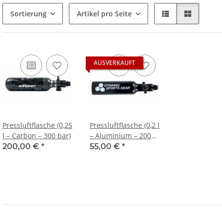
Sortierung
Artikel pro Seite
AUSVERKAUFT
Pressluftflasche (0,25
Pressluftflasche (0,2 l
l – Carbon – 300 bar)
– Aluminium – 200
bar)
200,00 €
*
55,00 €
*