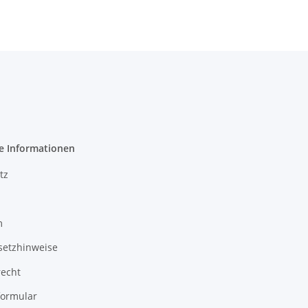
e Informationen
tz
m
setzhinweise
recht
formular