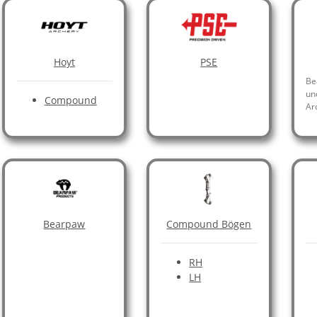
Hoyt
PSE
Be
un
Compound
Arc
Bearpaw
Compound Bögen
RH
LH