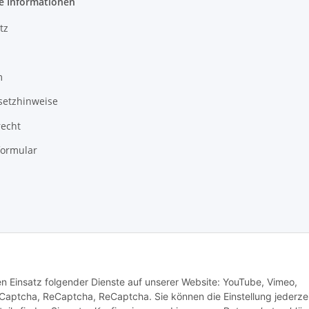
e Informationen
tz
m
setzhinweise
recht
formular
den Einsatz folgender Dienste auf unserer Website: YouTube, Vimeo,
ptcha, ReCaptcha, ReCaptcha. Sie können die Einstellung jederzei