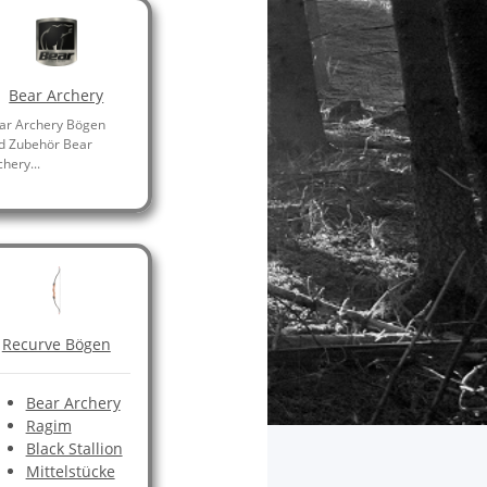
Bear Archery
ar Archery Bögen
d Zubehör Bear
hery...
Recurve Bögen
Bear Archery
Ragim
Black Stallion
Mittelstücke