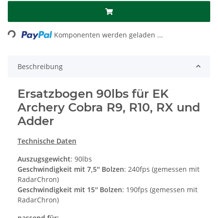
ing...
Komponenten werden geladen ...
Beschreibung
Ersatzbogen 90lbs für EK
Archery Cobra R9, R10, RX und
Adder
Technische Daten
Auszugsgewicht
: 90lbs
Geschwindigkeit mit 7,5'' Bolzen
: 240fps (gemessen mit
RadarChron)
Geschwindigkeit mit 15'' Bolzen
: 190fps (gemessen mit
RadarChron)
passend für: