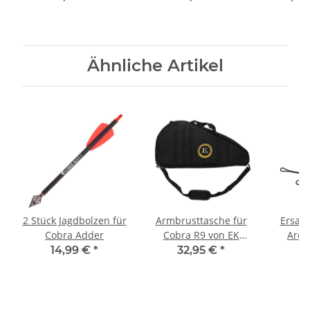
R9/R10/RX
Ähnliche Artikel
2 Stück Jagdbolzen für
Armbrusttasche für
Ersatz
Cobra Adder
Cobra R9 von EK
Arch
Archery
14,99 €
*
32,95 €
*
3