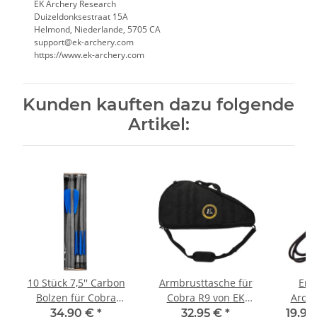
EK Archery Research
Duizeldonksestraat 15A
Helmond, Niederlande, 5705 CA
support@ek-archery.com
https://www.ek-archery.com
Kunden kauften dazu folgende
Artikel:
10 Stück 7,5'' Carbon
Armbrusttasche für
Ers
Bolzen für Cobra
Cobra R9 von EK
Archery Cobr
Adder und Cobra
Archery
34,90 €
*
32,95 €
*
19,95