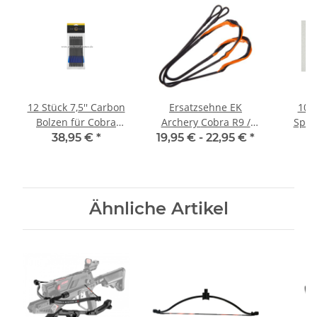
12 Stück 7,5'' Carbon
Ersatzsehne EK
10 
Bolzen für Cobra
Archery Cobra R9 /
Spit
Adder und Cobra
Adder
R9/R10
38,95 €
*
19,95 € -
22,95 €
*
2
R9/R10/RX
Ähnliche Artikel