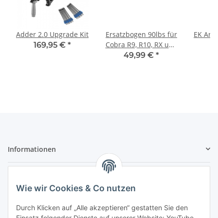
Adder 2.0 Upgrade Kit
Ersatzbogen 90lbs für
EK Arc
Cobra R9, R10, RX und
169,95 €
*
3
Adder
49,99 €
*
Informationen
Gesetzliche Informationen
Wie wir Cookies & Co nutzen
Sicher bezahlen
Durch Klicken auf „Alle akzeptieren“ gestatten Sie den
Einsatz folgender Dienste auf unserer Website: YouTube,