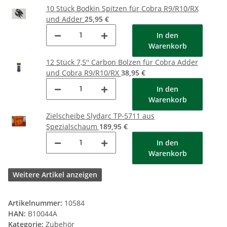
10 Stück Bodkin Spitzen für Cobra R9/R10/RX
und Adder
25,95 €
In den
Warenkorb
12 Stück 7,5'' Carbon Bolzen für Cobra Adder
und Cobra R9/R10/RX
38,95 €
In den
Warenkorb
Zielscheibe Slydarc TP-5711 aus
Spezialschaum
189,95 €
In den
Warenkorb
Weitere Artikel anzeigen
Artikelnummer:
10584
HAN:
B10044A
Kategorie:
Zubehör