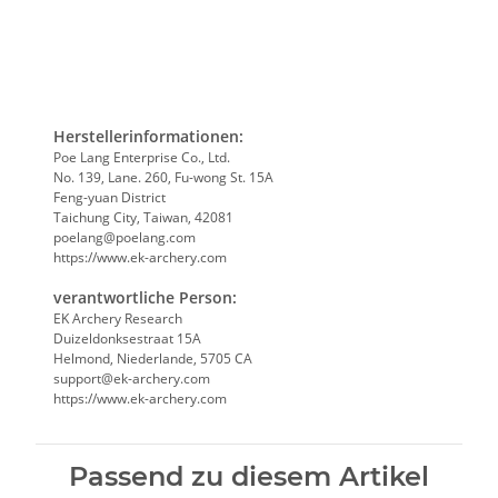
Herstellerinformationen:
Poe Lang Enterprise Co., Ltd.
No. 139, Lane. 260, Fu-wong St. 15A
Feng-yuan District
Taichung City, Taiwan, 42081
poelang@poelang.com
https://www.ek-archery.com
verantwortliche Person:
EK Archery Research
Duizeldonksestraat 15A
Helmond, Niederlande, 5705 CA
support@ek-archery.com
https://www.ek-archery.com
Passend zu diesem Artikel