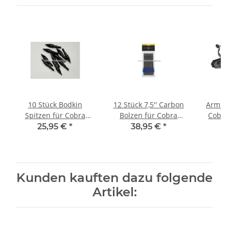
10 Stück Bodkin
12 Stück 7,5'' Carbon
Armbru
Spitzen für Cobra
Bolzen für Cobra
Cobra
R9/R10/RX und Adder
Adder und Cobra
25,95 €
*
38,95 €
*
3
R9/R10/RX
Kunden kauften dazu folgende
Artikel: