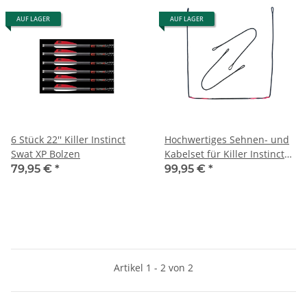
AUF LAGER
AUF LAGER
6 Stück 22'' Killer Instinct
Hochwertiges Sehnen- und
Swat XP Bolzen
Kabelset für Killer Instinct
Swat XP- Premium Series
79,95 €
*
99,95 €
*
Artikel 1 - 2 von 2