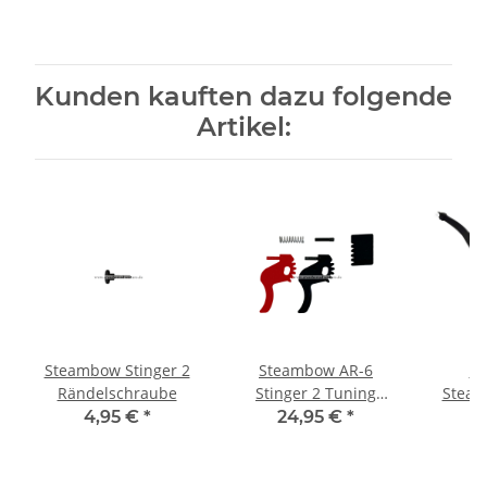
Kunden kauften dazu folgende
Artikel:
Steambow Stinger 2
Steambow AR-6
Wu
Rändelschraube
Stinger 2 Tuning
Steam
Abzug
4,95 €
*
24,95 €
*
4