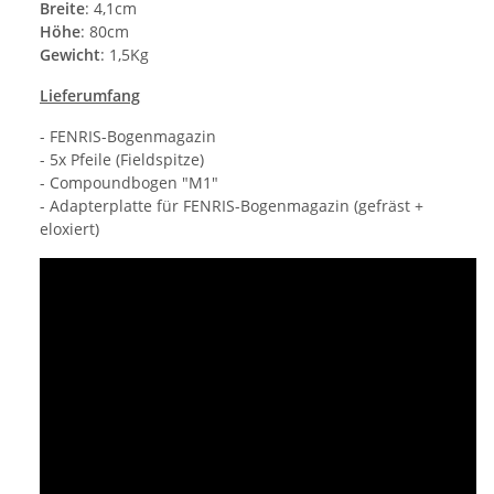
Breite
: 4,1cm
Höhe
: 80cm
Gewicht
: 1,5Kg
Lieferumfang
- FENRIS-Bogenmagazin
- 5x Pfeile (Fieldspitze)
- Compoundbogen "M1"
- Adapterplatte für FENRIS-Bogenmagazin (gefräst +
eloxiert)