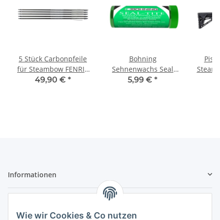
5 Stück Carbonpfeile
Bohning
Pist
für Steambow FENRIS
Sehnenwachs Seal
Steamb
Magazin
Tite
M1
49,90 €
*
5,99 €
*
3
Informationen
Gesetzliche Informationen
Wie wir Cookies & Co nutzen