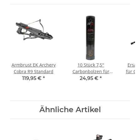
Armbrust EK Archery
10 Stück 7,5''
Ersat
Cobra R9 Standard
Carbonbolzen für
für Co
Cobra R9 von EK
u
119,95 €
*
24,95 €
*
6
Archery
Ähnliche Artikel