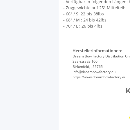
- Verfügbar in folgenden Längen: 
- Zuggewichte auf 25" Mittelteil:
- 66" / S: 22 bis 38lbs
- 68" / M : 24 bis 42lbs
- 70" / L : 26 bis 4lbs
Herstellerinformationen:
Dream Bow Factory Distribution G
Saarstraße 100
Birkenfeld, , 55765
info@dreambowfactory.eu
https://www.dreambowfactory.eu
K