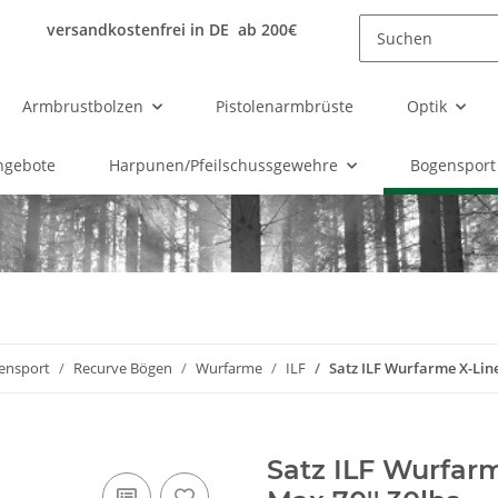
versandkostenfrei in DE ab 200€
Armbrustbolzen
Pistolenarmbrüste
Optik
ngebote
Harpunen/Pfeilschussgewehre
Bogensport
ensport
Recurve Bögen
Wurfarme
ILF
Satz ILF Wurfarme X-Lin
Satz ILF Wurfar