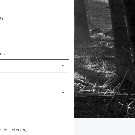
bs
tück
reie Lieferung