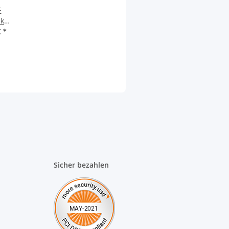
F
ck
RH
€
*
ot
Sicher bezahlen