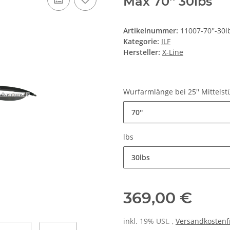
Max 70'' 30lbs
Artikelnummer:
11007-70''-30l
Kategorie:
ILF
Hersteller:
X-Line
Wurfarmlänge bei 25'' Mittels
70''
lbs
30lbs
369,00 €
inkl. 19% USt. ,
Versandkostenf