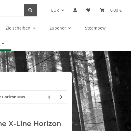
EUR
0,00 €
Zielscheiben
Zubehör
Steambow
e Horizon Max
me X-Line Horizon