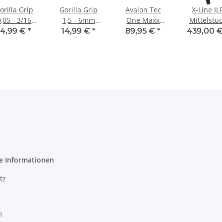
orilla Grip
Gorilla Grip
Avalon Tec
X-Line IL
0,05 - 3/16
1,5 - 6mm
One Maxx
Mittelstü
Inch HF9S
HF7MS
Recurve Visier
Horizon 
14,99 €
*
14,99 €
*
89,95 €
*
439,00 
RH
schwarz/r
e Informationen
tz
m