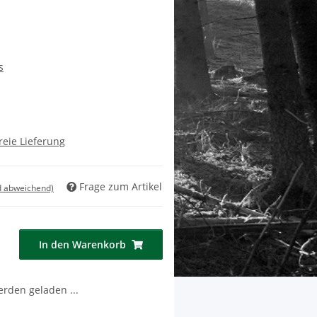
s
reie Lieferung
Frage zum Artikel
d abweichend)
In den Warenkorb
den geladen ...