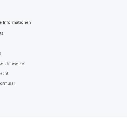
e Informationen
tz
m
setzhinweise
recht
formular