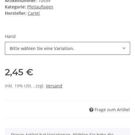
Artikelnummer:
10539
Kategorie:
Pfeilauflagen
Hersteller:
Cartel
Hand
Bitte wählen Sie eine Variation.
2,45 €
inkl. 19% USt. , zzgl.
Versand
Frage zum Artikel
x
Dieser Artikel hat Variationen. Wählen Sie bitte die