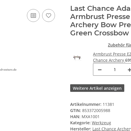
Last Chance Adap
Armbrust Presse
Archery Bow Pre
Green Crossbow
Zubehör für
Armbrust Presse E
Chance Archery
69
Weitere Artikel anzeigen
Artikelnummer:
11381
GTIN:
853372005988
HAN:
MXA1001
Kategorie:
Werkzeug
Hersteller:
Last Chance Archer