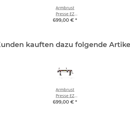
Armbrust
Presse EZ
Crossbow
699,00 €
*
Green Last
Chance
Archery
unden kauften dazu folgende Artike
Armbrust
Presse EZ
Crossbow
699,00 €
*
Green Last
Chance
Archery