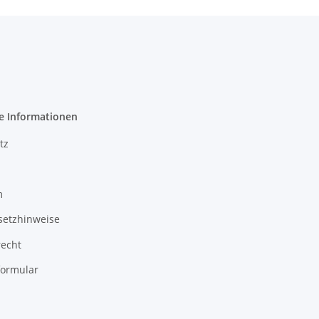
e Informationen
tz
m
setzhinweise
recht
formular