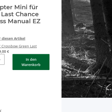
ter Mini für
 Last Chance
ss Manual EZ
 diesen Artikel
Z Crossbow Green Last
9,00 €
In den
Warenkorb
y