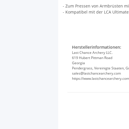
- Zum Pressen von Armbrüsten mit
- Kompatibel mit der LCA Ultimate
Herstellerinformationen:
Last Chance Archery LLC.
619 Hubert Pittman Road
Georgia
Pendergrass, Vereinigte Staaten, 
sales@lastchancearchery.com
https://www.lastchancearchery.co