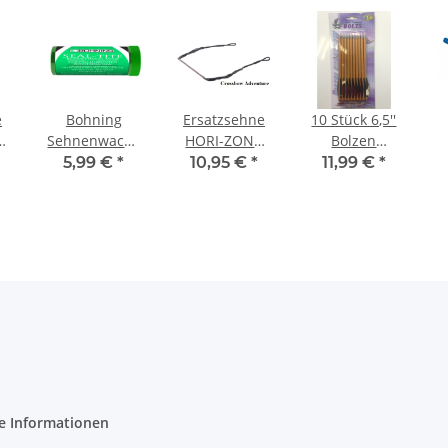
e
Bohning
Ersatzsehne
10 Stück 6,5''
Sehnenwachs
HORI-ZONE
Bolzen
l
Seal Tite
Redback
Aluminium
5,99 €
*
10,95 €
*
11,99 €
*
schwarz
g
e Informationen