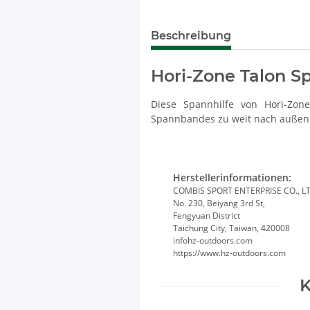
Beschreibung
Hori-Zone Talon S
Diese Spannhilfe von Hori-Zon
Spannbandes zu weit nach außen 
Herstellerinformationen:
COMBIS SPORT ENTERPRISE CO., L
No. 230, Beiyang 3rd St,
Fengyuan District
Taichung City, Taiwan, 420008
infohz-outdoors.com
https://www.hz-outdoors.com
K