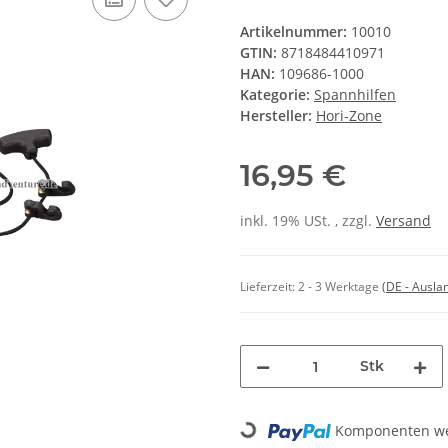
Artikelnummer:
10010
GTIN:
8718484410971
HAN:
109686-1000
Kategorie:
Spannhilfen
Hersteller:
Hori-Zone
16,95 €
inkl. 19% USt. , zzgl.
Versand
Lieferzeit:
2 - 3 Werktage
(DE - Ausla
Stk
Komponenten wer