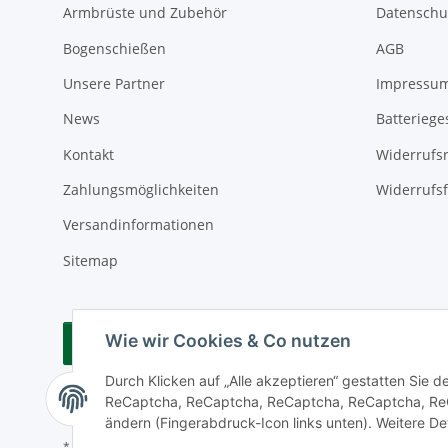
Armbrüste und Zubehör
Datenschu
Bogenschießen
AGB
Unsere Partner
Impressu
News
Batteriege
Kontakt
Widerrufs
Zahlungsmöglichkeiten
Widerrufs
Versandinformationen
Sitemap
Wie wir Cookies & Co nutzen
Vertrag widerrufen
Durch Klicken auf „Alle akzeptieren“ gestatten Sie 
ReCaptcha, ReCaptcha, ReCaptcha, ReCaptcha, ReCa
ändern (Fingerabdruck-Icon links unten). Weitere Det
* Alle Preise inkl. gesetzlicher USt., zzgl.
Versand