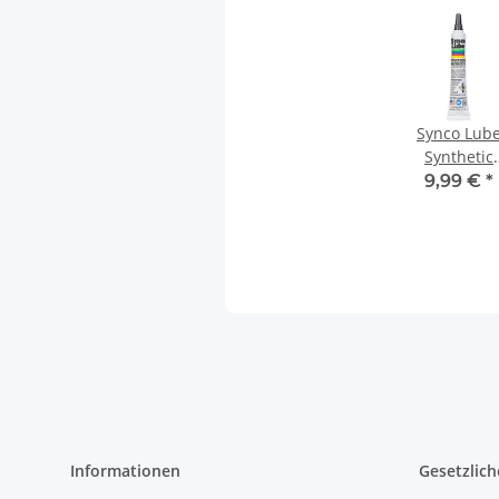
Synco Lub
Synthetic
Grease (Rai
9,99 €
*
Lubricant
Horton) 12
Informationen
Gesetzlich