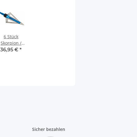
6 Stück
Skorpion /
Maximal
36,95 €
*
Jagdspitzen
100grain
Sicher bezahlen