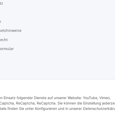
tz
m
setzhinweise
recht
formular
den Einsatz folgender Dienste auf unserer Website: YouTube, Vimeo,
ptcha, ReCaptcha, ReCaptcha. Sie können die Einstellung jederzei
ails finden Sie unter
Konfigurieren
und in unserer
Datenschutzerklär