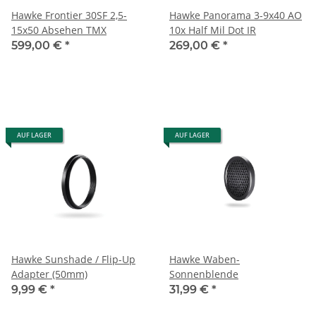
Hawke Frontier 30SF 2,5-
Hawke Panorama 3-9x40 AO
15x50 Absehen TMX
10x Half Mil Dot IR
599,00 €
*
269,00 €
*
AUF LAGER
AUF LAGER
Hawke Sunshade / Flip-Up
Hawke Waben-
Adapter (50mm)
Sonnenblende
9,99 €
*
31,99 €
*