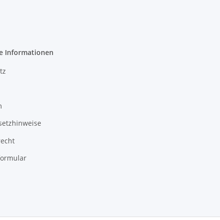
e Informationen
tz
m
setzhinweise
recht
formular