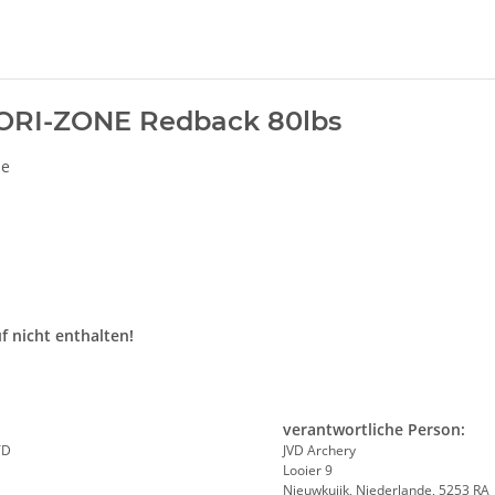
HORI-ZONE Redback 80lbs
le
f nicht enthalten!
verantwortliche Person:
TD
JVD Archery
Looier 9
Nieuwkuijk, Niederlande, 5253 RA