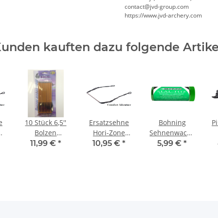
contact@jvd-group.com
https://www.jvd-archery.com
unden kauften dazu folgende Artike
e
10 Stück 6,5''
Ersatzsehne
Bohning
P
E
Bolzen
Hori-Zone
Sehnenwachs
Aluminium
Redback
Seal Tite
11,99 €
*
10,95 €
*
5,99 €
*
schwarz/grün
s