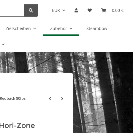
EUR
0,00 €
Zielscheiben
Zubehör
Steambow
 Redback 80lbs
 Hori-Zone