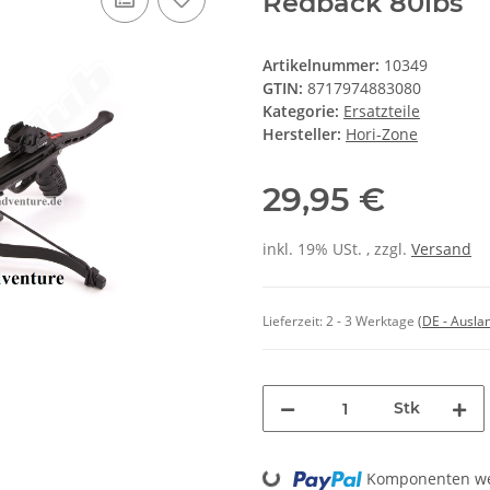
Redback 80lbs
Artikelnummer:
10349
GTIN:
8717974883080
Kategorie:
Ersatzteile
Hersteller:
Hori-Zone
29,95 €
inkl. 19% USt. , zzgl.
Versand
Lieferzeit:
2 - 3 Werktage
(DE - Ausla
Stk
Loading...
Komponenten wer