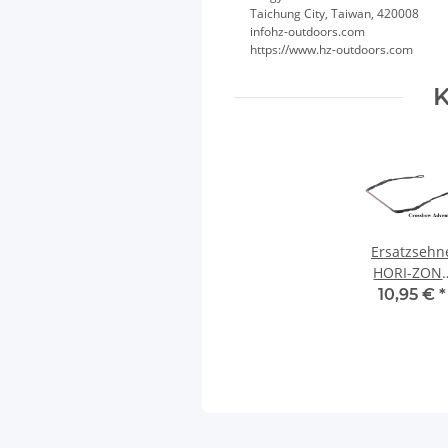
Taichung City, Taiwan, 420008
infohz-outdoors.com
https://www.hz-outdoors.com
K
Ersatzsehn
HORI-ZON
Redback
10,95 €
*
schwarz