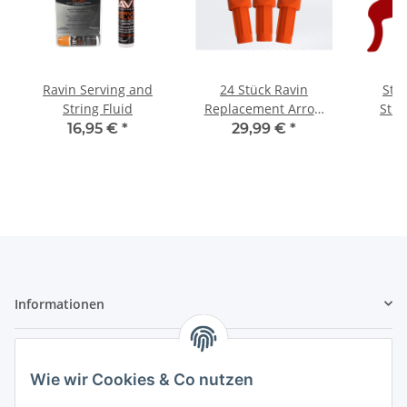
Ravin Serving and
24 Stück Ravin
Ste
String Fluid
Replacement Arrow
Stin
Nocks
16,95 €
*
29,99 €
*
2
Informationen
Gesetzliche Informationen
Wie wir Cookies & Co nutzen
Sicher bezahlen