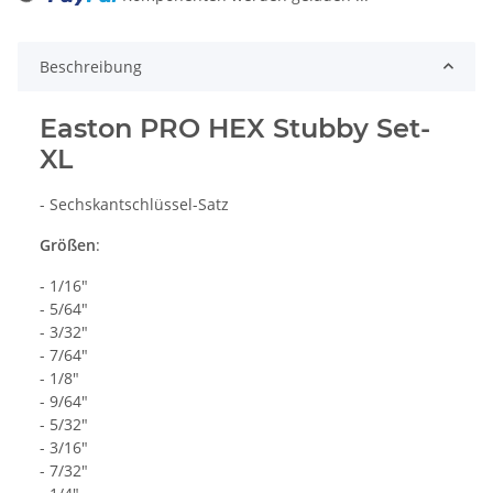
Loading...
Beschreibung
Easton PRO HEX Stubby Set-
XL
- Sechskantschlüssel-Satz
Größen
:
- 1/16"
- 5/64"
- 3/32"
- 7/64"
- 1/8"
- 9/64"
- 5/32"
- 3/16"
- 7/32"