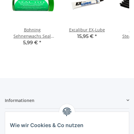
Bohning
Excalibur EX-Lube
10
Sehnenwachs Seal
Stea
15,95 €
*
Tite
Carbo
5,99 €
*
3
Informationen
Gesetzliche Informationen
Wie wir Cookies & Co nutzen
Sicher bezahlen