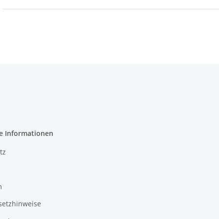
e Informationen
tz
m
setzhinweise