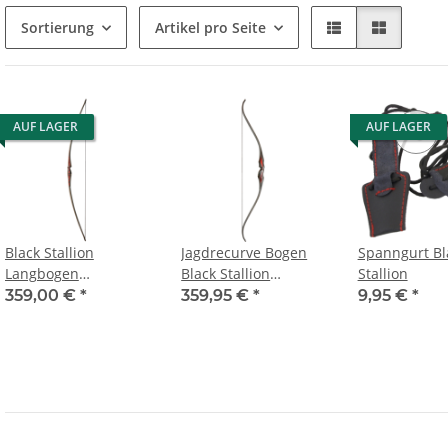
Sortierung
Artikel pro Seite
AUF LAGER
AUF LAGER
Black Stallion
Jagdrecurve Bogen
Spanngurt Bl
Langbogen
Black Stallion
Stallion
Symphony
Symphony
359,00 €
*
359,95 €
*
9,95 €
*