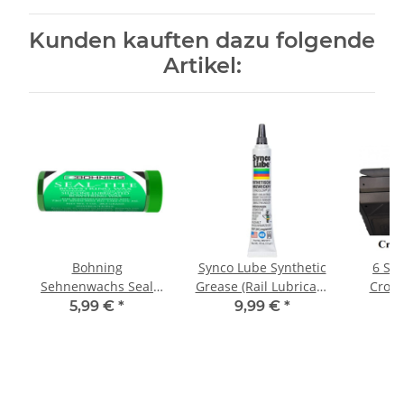
Kunden kauften dazu folgende
Artikel:
Bohning
Synco Lube Synthetic
6 Stü
Sehnenwachs Seal
Grease (Rail Lubricant
Cros
Tite
Horton) 12g
Pion
5,99 €
*
9,99 €
*
1