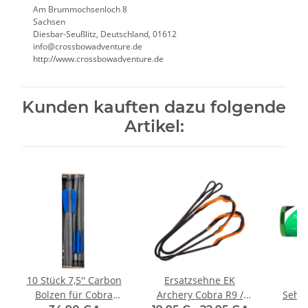
Am Brummochsenloch 8
Sachsen
Diesbar-Seußlitz, Deutschland, 01612
info@crossbowadventure.de
http://www.crossbowadventure.de
Kunden kauften dazu folgende
Artikel:
10 Stück 7,5'' Carbon
Ersatzsehne EK
Bolzen für Cobra
Archery Cobra R9 /
Sehn