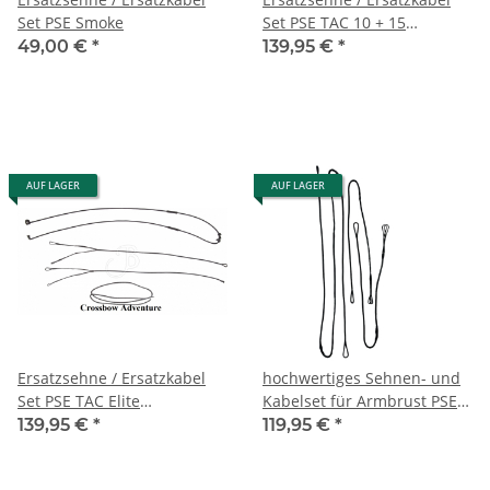
Set PSE Smoke
Set PSE TAC 10 + 15
(Maintenance Kit)
49,00 €
*
139,95 €
*
AUF LAGER
AUF LAGER
Ersatzsehne / Ersatzkabel
hochwertiges Sehnen- und
Set PSE TAC Elite
Kabelset für Armbrust PSE
(Maintenance Kit)
TAC Elite - Premium Series
139,95 €
*
119,95 €
*