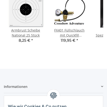
Armbrust Scheibe
FX401 Füllschlauch
National 25 Stück
mit Quickfill
Spezia
Anschluss
für F
8,25 €
*
119,95 €
*
1
Dream
4'
Informationen
Gesetzliche Informationen
Wie wir Cookies & Co nutzen