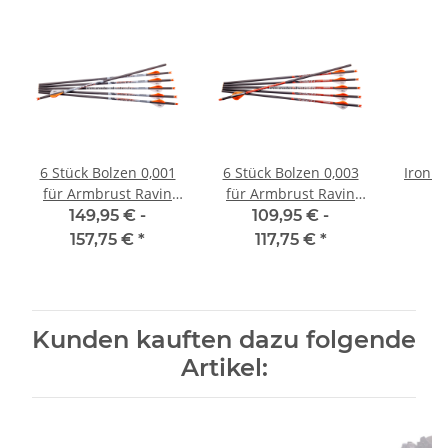
6 Stück Bolzen 0,001
6 Stück Bolzen 0,003
Iron M
für Armbrust Ravin
für Armbrust Ravin
5
R9, R10, R15, R20, R26,
R9, R10, R15, R20, R26,
149,95 € -
109,95 € -
2
R29, R29X
R29,R29X
157,75 €
*
117,75 €
*
Kunden kauften dazu folgende
Artikel: