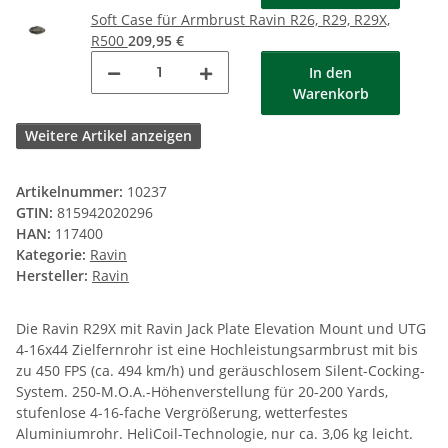
Soft Case für Armbrust Ravin R26, R29, R29X,
R500
209,95 €
In den
Warenkorb
Weitere Artikel anzeigen
Artikelnummer:
10237
GTIN:
815942020296
HAN:
117400
Kategorie:
Ravin
Hersteller:
Ravin
Die Ravin R29X mit Ravin Jack Plate Elevation Mount und UTG
4-16x44 Zielfernrohr ist eine Hochleistungsarmbrust mit bis
zu 450 FPS (ca. 494 km/h) und geräuschlosem Silent-Cocking-
System. 250-M.O.A.-Höhenverstellung für 20-200 Yards,
stufenlose 4-16-fache Vergrößerung, wetterfestes
Aluminiumrohr. HeliCoil-Technologie, nur ca. 3,06 kg leicht.