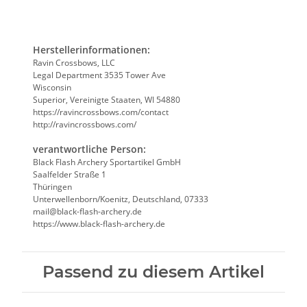
Herstellerinformationen:
Ravin Crossbows, LLC
Legal Department 3535 Tower Ave
Wisconsin
Superior, Vereinigte Staaten, WI 54880
https://ravincrossbows.com/contact
http://ravincrossbows.com/
verantwortliche Person:
Black Flash Archery Sportartikel GmbH
Saalfelder Straße 1
Thüringen
Unterwellenborn/Koenitz, Deutschland, 07333
mail@black-flash-archery.de
https://www.black-flash-archery.de
Passend zu diesem Artikel