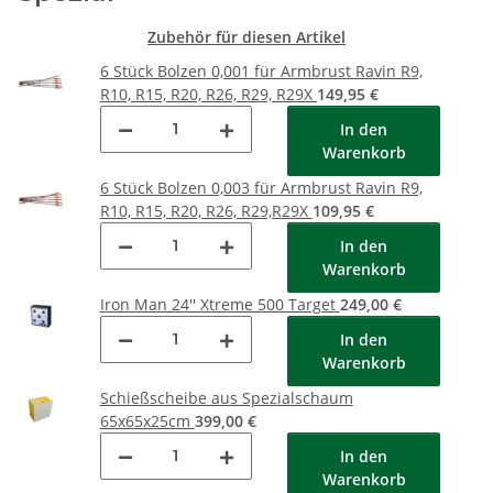
Zubehör für diesen Artikel
6 Stück Bolzen 0,001 für Armbrust Ravin R9,
R10, R15, R20, R26, R29, R29X
149,95 €
In den
Warenkorb
6 Stück Bolzen 0,003 für Armbrust Ravin R9,
R10, R15, R20, R26, R29,R29X
109,95 €
In den
Warenkorb
Iron Man 24'' Xtreme 500 Target
249,00 €
In den
Warenkorb
Schießscheibe aus Spezialschaum
65x65x25cm
399,00 €
In den
Warenkorb