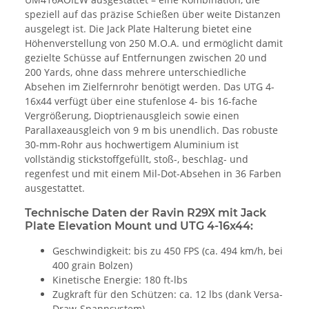
speziell auf das präzise Schießen über weite Distanzen
ausgelegt ist. Die Jack Plate Halterung bietet eine
Höhenverstellung von 250 M.O.A. und ermöglicht damit
gezielte Schüsse auf Entfernungen zwischen 20 und
200 Yards, ohne dass mehrere unterschiedliche
Absehen im Zielfernrohr benötigt werden. Das UTG 4-
16x44 verfügt über eine stufenlose 4- bis 16-fache
Vergrößerung, Dioptrienausgleich sowie einen
Parallaxeausgleich von 9 m bis unendlich. Das robuste
30-mm-Rohr aus hochwertigem Aluminium ist
vollständig stickstoffgefüllt, stoß-, beschlag- und
regenfest und mit einem Mil-Dot-Absehen in 36 Farben
ausgestattet.
Technische Daten der Ravin R29X mit Jack
Plate Elevation Mount und UTG 4-16x44:
Geschwindigkeit: bis zu 450 FPS (ca. 494 km/h, bei
400 grain Bolzen)
Kinetische Energie: 180 ft-lbs
Zugkraft für den Schützen: ca. 12 lbs (dank Versa-
Draw-Spannsystem)