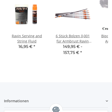
Ravin Serving and
6 Stück Bolzen 0,001
Bipod 
String Fluid
für Armbrust Ravin
Arm
R9, R10, R15, R20, R26,
16,95 €
*
149,95 € -
4
R29, R29X
157,75 €
*
Informationen