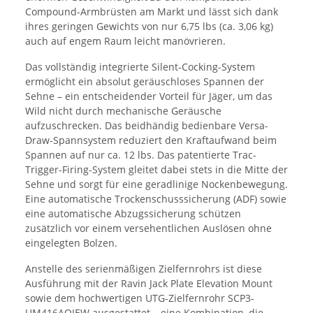
Compound-Armbrüsten am Markt und lässt sich dank
ihres geringen Gewichts von nur 6,75 lbs (ca. 3,06 kg)
auch auf engem Raum leicht manövrieren.
Das vollständig integrierte Silent-Cocking-System
ermöglicht ein absolut geräuschloses Spannen der
Sehne – ein entscheidender Vorteil für Jäger, um das
Wild nicht durch mechanische Geräusche
aufzuschrecken. Das beidhändig bedienbare Versa-
Draw-Spannsystem reduziert den Kraftaufwand beim
Spannen auf nur ca. 12 lbs. Das patentierte Trac-
Trigger-Firing-System gleitet dabei stets in die Mitte der
Sehne und sorgt für eine geradlinige Nockenbewegung.
Eine automatische Trockenschusssicherung (ADF) sowie
eine automatische Abzugssicherung schützen
zusätzlich vor einem versehentlichen Auslösen ohne
eingelegten Bolzen.
Anstelle des serienmäßigen Zielfernrohrs ist diese
Ausführung mit der Ravin Jack Plate Elevation Mount
sowie dem hochwertigen UTG-Zielfernrohr SCP3-
UM416AOIEW ausgestattet – eine Kombination, die