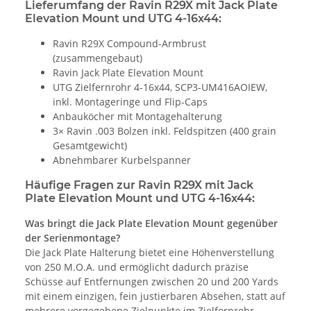
Lieferumfang der Ravin R29X mit Jack Plate
Elevation Mount und UTG 4-16x44:
Ravin R29X Compound-Armbrust
(zusammengebaut)
Ravin Jack Plate Elevation Mount
UTG Zielfernrohr 4-16x44, SCP3-UM416AOIEW,
inkl. Montageringe und Flip-Caps
Anbauköcher mit Montagehalterung
3× Ravin .003 Bolzen inkl. Feldspitzen (400 grain
Gesamtgewicht)
Abnehmbarer Kurbelspanner
Häufige Fragen zur Ravin R29X mit Jack
Plate Elevation Mount und UTG 4-16x44:
Was bringt die Jack Plate Elevation Mount gegenüber
der Serienmontage?
Die Jack Plate Halterung bietet eine Höhenverstellung
von 250 M.O.A. und ermöglicht dadurch präzise
Schüsse auf Entfernungen zwischen 20 und 200 Yards
mit einem einzigen, fein justierbaren Absehen, statt auf
mehrere vorgegebene Zielpunkte im Zielfernrohr